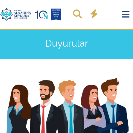
Duyurular