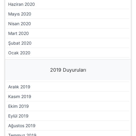
Haziran 2020
Mayıs 2020
Nisan 2020
Mart 2020
Şubat 2020
Ocak 2020
2019 Duyuruları
Aralık 2019
Kasım 2019
Ekim 2019
Eylül 2019
Ağustos 2019
Temmuz 2019