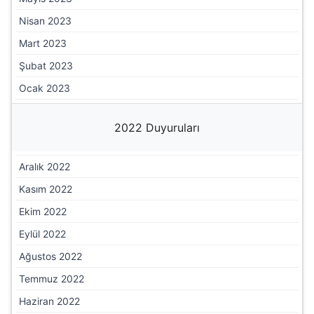
Nisan 2023
Mart 2023
Şubat 2023
Ocak 2023
2022 Duyuruları
Aralık 2022
Kasım 2022
Ekim 2022
Eylül 2022
Ağustos 2022
Temmuz 2022
Haziran 2022