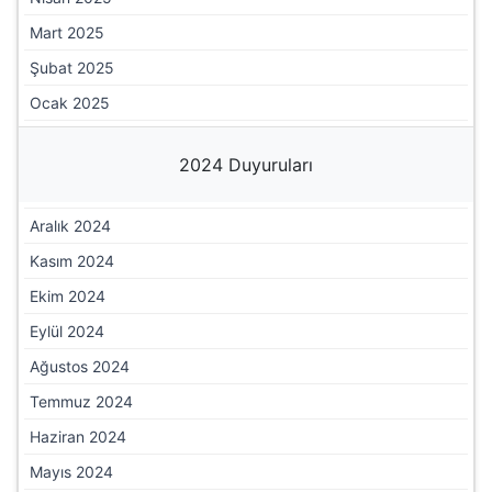
Mart 2025
Şubat 2025
Ocak 2025
2024 Duyuruları
Aralık 2024
Kasım 2024
Ekim 2024
Eylül 2024
Ağustos 2024
Temmuz 2024
Haziran 2024
Mayıs 2024