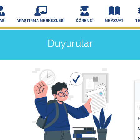
ARI
ARAŞTIRMA MERKEZLERI
ÖĞRENCI
MEVZUAT
T
Duyurular