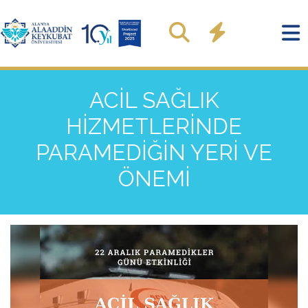
ACİL SAĞLIK
HİZMETLERİNDE
PARAMEDİĞİN YERİ VE
ÖNEMİ