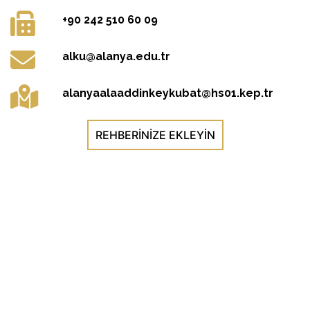
+90 242 510 60 09
alku@alanya.edu.tr
alanyaalaaddinkeykubat@hs01.kep.tr
REHBERINIZE EKLEYIN