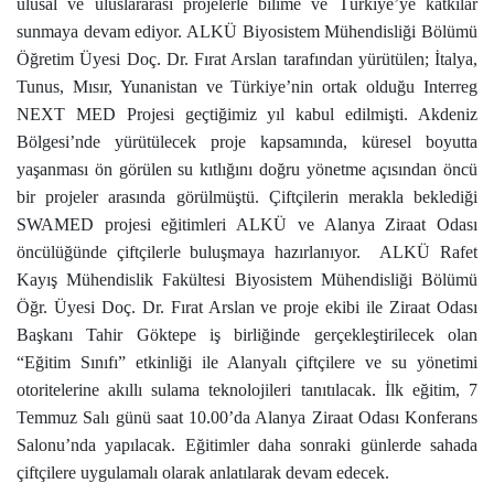
ulusal ve uluslararası projelerle bilime ve Türkiye’ye katkılar
sunmaya devam ediyor. ALKÜ Biyosistem Mühendisliği Bölümü
Öğretim Üyesi Doç. Dr. Fırat Arslan tarafından yürütülen; İtalya,
Tunus, Mısır, Yunanistan ve Türkiye’nin ortak olduğu Interreg
NEXT MED Projesi geçtiğimiz yıl kabul edilmişti. Akdeniz
Bölgesi’nde yürütülecek proje kapsamında, küresel boyutta
yaşanması ön görülen su kıtlığını doğru yönetme açısından öncü
bir projeler arasında görülmüştü. Çiftçilerin merakla beklediği
SWAMED projesi eğitimleri ALKÜ ve Alanya Ziraat Odası
öncülüğünde çiftçilerle buluşmaya hazırlanıyor. ALKÜ Rafet
Kayış Mühendislik Fakültesi Biyosistem Mühendisliği Bölümü
Öğr. Üyesi Doç. Dr. Fırat Arslan ve proje ekibi ile Ziraat Odası
Başkanı Tahir Göktepe iş birliğinde gerçekleştirilecek olan
“Eğitim Sınıfı” etkinliği ile Alanyalı çiftçilere ve su yönetimi
otoritelerine akıllı sulama teknolojileri tanıtılacak. İlk eğitim, 7
Temmuz Salı günü saat 10.00’da Alanya Ziraat Odası Konferans
Salonu’nda yapılacak. Eğitimler daha sonraki günlerde sahada
çiftçilere uygulamalı olarak anlatılarak devam edecek.