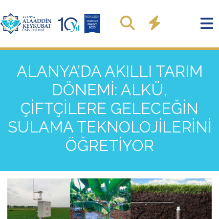
ALANYA’DA AKILLI TARIM
DÖNEMİ: ALKÜ,
ÇİFTÇİLERE GELECEĞİN
SULAMA TEKNOLOJİLERİNİ
ÖĞRETİYOR