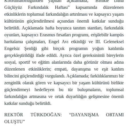
Koordinatörlüğünden yapılan açıklamada, “Birlikte Daha
Güçlüyüz Farkındalık Haftası” kapsamında düzenlenen
etkinliklerin toplumsal farkındalığın artırılması ve kapsayıcı yaşam
kültürünün güçlendirilmesi açısından önemli katkılar sunduğu
belirtildi. Açıklamada hafta boyunca tanıtım stantları, farkındalık
oyunları, kapsayıcı Erasmus fırsatları programı, erişilebilir kampüs
haritalama çalışmaları, Engel Avı etkinliği ve III. Geleneksel
Engelsiz Şenliği gibi birçok programın yoğun katılımla
gerçekleştirildiği ifade edildi. Ayrıca özel gereksinimli bireylerin
sosyal, sportif ve eğitim alanlarında daha görünür olması adına
düzenlenen etkinliklerin; empati, dayanışma ve eşit katılım
bilincini güçlendirdiği vurgulandı. Açıklamada; farklılıklarımızı bir
zenginlik olarak gören ve kapsayıcı bir yaşam kültürünü birlikte
güçlendirmeyi hedefleyen bu tür buluşmaların, toplumsal
farkındalığın artmasına ve ortak duyarlılığın gelişmesine önemli
katkılar sunduğu belirtildi.
REKTÖR TÜRKDOĞAN: “DAYANIŞMA ORTAMI
OLUŞTU”