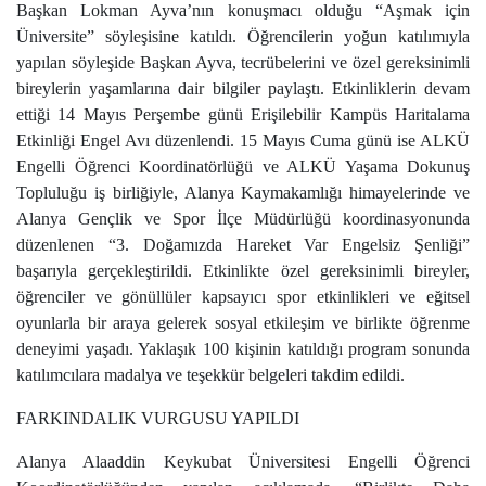
Başkan Lokman Ayva’nın konuşmacı olduğu “Aşmak için
Üniversite” söyleşisine katıldı. Öğrencilerin yoğun katılımıyla
yapılan söyleşide Başkan Ayva, tecrübelerini ve özel gereksinimli
bireylerin yaşamlarına dair bilgiler paylaştı. Etkinliklerin devam
ettiği 14 Mayıs Perşembe günü Erişilebilir Kampüs Haritalama
Etkinliği Engel Avı düzenlendi. 15 Mayıs Cuma günü ise ALKÜ
Engelli Öğrenci Koordinatörlüğü ve ALKÜ Yaşama Dokunuş
Topluluğu iş birliğiyle, Alanya Kaymakamlığı himayelerinde ve
Alanya Gençlik ve Spor İlçe Müdürlüğü koordinasyonunda
düzenlenen “3. Doğamızda Hareket Var Engelsiz Şenliği”
başarıyla gerçekleştirildi. Etkinlikte özel gereksinimli bireyler,
öğrenciler ve gönüllüler kapsayıcı spor etkinlikleri ve eğitsel
oyunlarla bir araya gelerek sosyal etkileşim ve birlikte öğrenme
deneyimi yaşadı. Yaklaşık 100 kişinin katıldığı program sonunda
katılımcılara madalya ve teşekkür belgeleri takdim edildi.
FARKINDALIK VURGUSU YAPILDI
Alanya Alaaddin Keykubat Üniversitesi Engelli Öğrenci