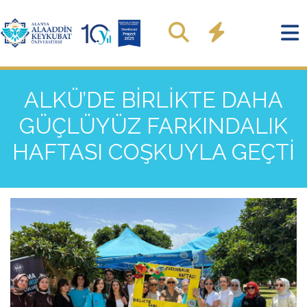
ALKÜ’DE BİRLİKTE DAHA
GÜÇLÜYÜZ FARKINDALIK
HAFTASI COŞKUYLA GEÇTİ