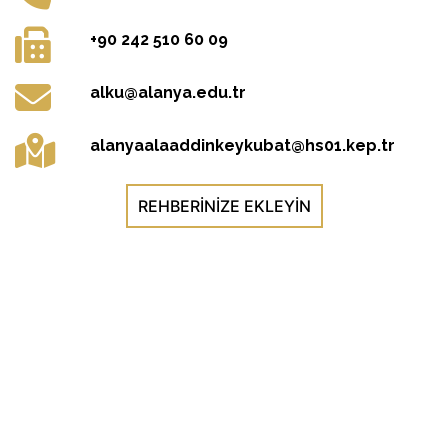
+90 242 510 60 09
alku@alanya.edu.tr
alanyaalaaddinkeykubat@hs01.kep.tr
REHBERINIZE EKLEYIN