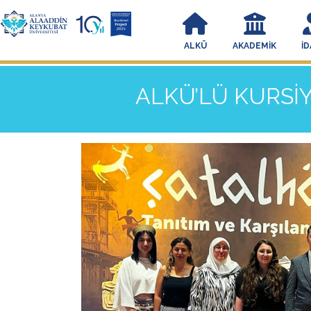
ALKÜ
AKADEMIK
İD
ALKÜ’LÜ KURSİ