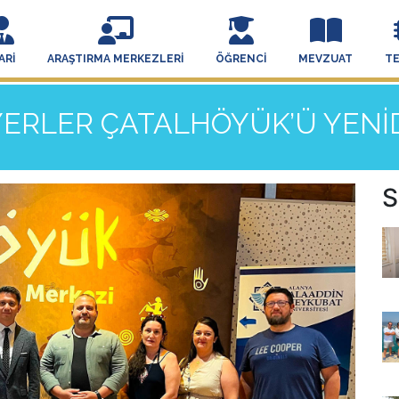
ARI
ARAŞTIRMA MERKEZLERI
ÖĞRENCI
MEVZUAT
T
YERLER ÇATALHÖYÜK’Ü YEN
S