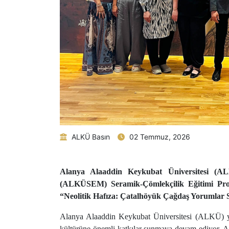
ALKÜ Basın
02 Temmuz, 2026
Alanya Alaaddin Keykubat Üniversitesi (A
(ALKÜSEM) Seramik-Çömlekçilik Eğitimi Progr
“Neolitik Hafıza: Çatalhöyük Çağdaş Yorumlar S
Alanya Alaaddin Keykubat Üniversitesi (ALKÜ) yer 
kültürüne önemli katkılar sunmaya devam ediyor