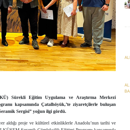
AL
AL
BA
LKÜ) Sürekli Eğitim Uygulama ve Araştırma Merkezi
amı kapsamında Çatalhöyük,’te ziyaretçilerle buluşan
eramik Sergisi” yoğun ilgi gördü.
aldığı proje ve kültürel etkinliklerle Anadolu’nun tarihi ve
. ALKÜSEM Seramik-Çömlekçilik Eğitimi Programı kapsamında