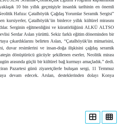
aşık 10 bin yıllık geçmişiyle insanlık tarihinin en önemli
“Neolitik Hafıza: Çatalhöyük Çağdaş Yorumlar Seramik Sergisi”
en kursiyerler, Çatalhöyük’ün binlerce yıllık kültürel mirasını
ladılar. Serginin eğitmenliğini ve küratörlüğünü ALKÜ ALTSO
isi Serdar Aslan yürüttü. Sekiz farklı eğitim döneminden bir
ortaya çıkardıklarını belirten Aslan, “Çatalhöyük'ün mimarisini,
ini, duvar resimlerini ve insan-doğa ilişkisini çağdaş seramik
ateşin dönüştürücü gücüyle şekillenen eserler, Neolitik mirası
ugün arasında güçlü bir kültürel bağ kurmayı amaçladık.” dedi.
an Pazartesi günü ziyaretçilerle buluşan sergi, 11 Temmuz
maya devam edecek. Arslan, desteklerinden dolayı Konya