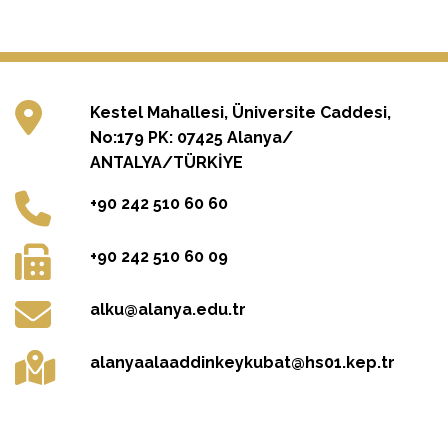
Kestel Mahallesi, Üniversite Caddesi,
No:179 PK: 07425 Alanya/
ANTALYA/TÜRKİYE
+90 242 510 60 60
+90 242 510 60 09
alku@alanya.edu.tr
alanyaalaaddinkeykubat@hs01.kep.tr