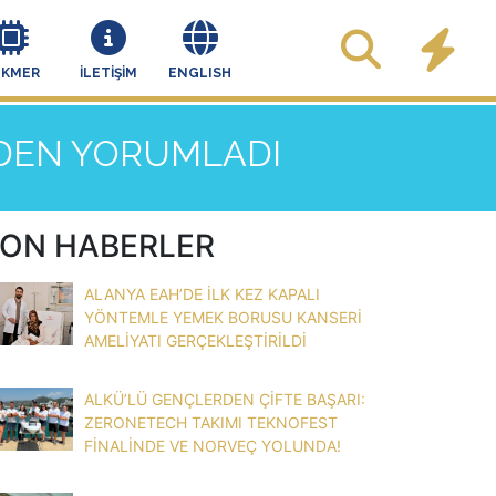
EKMER
İLETİŞİM
ENGLISH
İDEN YORUMLADI
ON HABERLER
ALANYA EAH’DE İLK KEZ KAPALI
YÖNTEMLE YEMEK BORUSU KANSERİ
AMELİYATI GERÇEKLEŞTİRİLDİ
ALKÜ’LÜ GENÇLERDEN ÇİFTE BAŞARI:
ZERONETECH TAKIMI TEKNOFEST
FİNALİNDE VE NORVEÇ YOLUNDA!