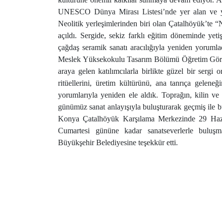
UNESCO Dünya Mirası Listesi’nde yer alan ve yakl
Neolitik yerleşimlerinden biri olan Çatalhöyük’te 
açıldı. Sergide, sekiz farklı eğitim döneminde yetiş
çağdaş seramik sanatı aracılığıyla yeniden yorum
Meslek Yüksekokulu Tasarım Bölümü Öğretim Görevl
araya gelen katılımcılarla birlikte güzel bir sergi 
ritüellerini, üretim kültürünü, ana tanrıça geleneğ
yorumlarıyla yeniden ele aldık. Toprağın, kilin ve 
günümüz sanat anlayışıyla buluşturarak geçmiş ile b
Konya Çatalhöyük Karşılama Merkezinde 29 Hazir
Cumartesi gününe kadar sanatseverlerle buluş
Büyükşehir Belediyesine teşekkür etti.