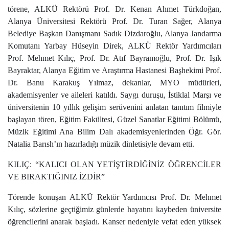
törene, ALKÜ Rektörü Prof. Dr. Kenan Ahmet Türkdoğan,
Alanya Üniversitesi Rektörü Prof. Dr. Turan Sağer, Alanya
Belediye Başkan Danışmanı Sadık Dizdaroğlu, Alanya Jandarma
Komutanı Yarbay Hüseyin Direk, ALKÜ Rektör Yardımcıları
Prof. Mehmet Kılıç, Prof. Dr. Atıf Bayramoğlu, Prof. Dr. Işık
Bayraktar, Alanya Eğitim ve Araştırma Hastanesi Başhekimi Prof.
Dr. Banu Karakuş Yılmaz, dekanlar, MYO müdürleri,
akademisyenler ve aileleri katıldı. Saygı duruşu, İstiklal Marşı ve
üniversitenin 10 yıllık gelişim serüvenini anlatan tanıtım filmiyle
başlayan tören,
Eğitim Fakültesi, Güzel Sanatlar Eğitimi Bölümü,
Müzik Eğitimi Ana Bilim Dalı akademisyenlerinden Öğr. Gör.
Natalia Barısh’ın hazırladığı müzik dinletisiyle devam etti.
KILIÇ: “KALICI OLAN YETİŞTİRDİĞİNİZ ÖĞRENCİLER
VE BIRAKTIĞINIZ İZDİR”
Törende konuşan ALKÜ Rektör Yardımcısı Prof. Dr. Mehmet
Kılıç, sözlerine geçtiğimiz günlerde hayatını kaybeden üniversite
öğrencilerini anarak başladı. Kanser nedeniyle vefat eden yüksek