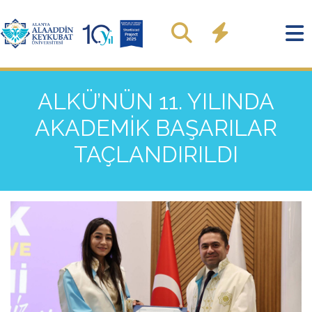
ALKÜ’NÜN 11. YILINDA
AKADEMİK BAŞARILAR
TAÇLANDIRILDI