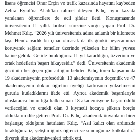
lisans öğrencisi Onur Erçin ve trafik kazasında hayatını kaybeden
Zehra Eyiol’na Allah’tan rahmet dileyen Kılıç, aynı kazada
yaralanan öğrencilere de acil şifalar iletti. Konuşmasında
üniversitenin 11 yıllık tarihsel sürecine vurgu yapan Prof. Dr.
Mehmet Kılıç, “2026 yılı üniversitemiz adına anlamlı bir kilometre
taşı. Henüz asırlık bir çınar olmasak da ilk günkü heyecanımızı
koruyarak sağlam temeller üzerinde yükselen bir bilim yuvası
haline geldik. Geride bıraktığımız 11 yıl kararlılığın, özverinin ve
ortak hedeflerin başarı hikayesidir.” dedi. Üniversitenin akademik
gücünün her geçen gün arttığını belirten Kılıç, tören kapsamında
19 akademisyenin profesörlük, 13 akademisyenin doçentlik ve 47
akademisyenin doktor öğretim üyeliği kadrosuna yükselmesini
gururla kutladıklarını ifade etti. Ayrıca akademik başarılarıyla
uluslararası tanınırlığa katkı sunan 18 akademisyene başarı ödülü
verileceğini ve emekli olan 3 kıymetli hocaya şükran borçlu
olduklarını dile getiren Prof. Dr. Kılıç, akademik ünvanların birer
başlangıç olduğunu hatırlatan Kılıç, “Asıl kalıcı olan ardınızda
bıraktığınız iz, yetiştirdiğiniz öğrenci ve sunduğunuz katkılardır.”
diyerek tüm akademisyenleri tebrik etti.