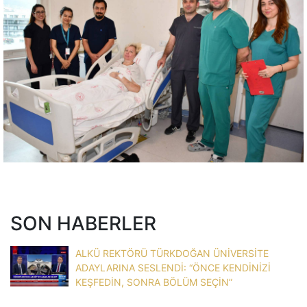
SON HABERLER
ALKÜ REKTÖRÜ TÜRKDOĞAN ÜNİVERSİTE
ADAYLARINA SESLENDİ: “ÖNCE KENDİNİZİ
KEŞFEDİN, SONRA BÖLÜM SEÇİN”