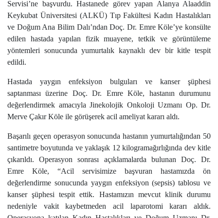
Servisi’ne başvurdu. Hastanede görev yapan Alanya Alaaddin
Keykubat Üniversitesi (ALKÜ) Tıp Fakültesi Kadın Hastalıkları
ve Doğum Ana Bilim Dalı’ndan Doç. Dr. Emre Köle’ye konsülte
edilen hastada yapılan fizik muayene, tetkik ve görüntüleme
yöntemleri sonucunda yumurtalık kaynaklı dev bir kitle tespit
edildi.
Hastada yaygın enfeksiyon bulguları ve kanser şüphesi
saptanması üzerine Doç. Dr. Emre Köle, hastanın durumunu
değerlendirmek amacıyla Jinekolojik Onkoloji Uzmanı Op. Dr.
Merve Çakır Köle ile görüşerek acil ameliyat kararı aldı.
Başarılı geçen operasyon sonucunda hastanın yumurtalığından 50
santimetre boyutunda ve yaklaşık 12 kilogramağırlığında dev kitle
çıkarıldı. Operasyon sonrası açıklamalarda bulunan Doç. Dr.
Emre Köle, “Acil servisimize başvuran hastamızda ön
değerlendirme sonucunda yaygın enfeksiyon (sepsis) tablosu ve
kanser şüphesi tespit ettik. Hastamızın mevcut klinik durumu
nedeniyle vakit kaybetmeden acil laparotomi kararı aldık.
Operasyona katılan Kadın Hastalıkları ve Doğum Uzmanı Dr.