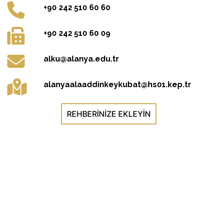
+90 242 510 60 60
+90 242 510 60 09
alku@alanya.edu.tr
alanyaalaaddinkeykubat@hs01.kep.tr
REHBERINIZE EKLEYIN