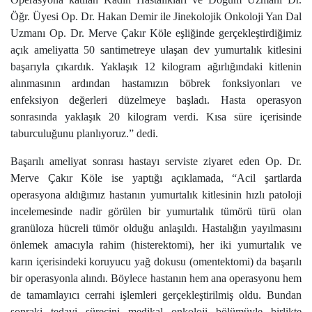
Öğr. Üyesi Op. Dr. Hakan Demir ile Jinekolojik Onkoloji Yan Dal
Uzmanı Op. Dr. Merve Çakır Köle eşliğinde gerçekleştirdiğimiz
açık ameliyatta 50 santimetreye ulaşan dev yumurtalık kitlesini
başarıyla çıkardık. Yaklaşık 12 kilogram ağırlığındaki kitlenin
alınmasının ardından hastamızın böbrek fonksiyonları ve
enfeksiyon değerleri düzelmeye başladı. Hasta operasyon
sonrasında yaklaşık 20 kilogram verdi. Kısa süre içerisinde
taburculuğunu planlıyoruz.” dedi.
Başarılı ameliyat sonrası hastayı serviste ziyaret eden Op. Dr.
Merve Çakır Köle ise yaptığı açıklamada, “Acil şartlarda
operasyona aldığımız hastanın yumurtalık kitlesinin hızlı patoloji
incelemesinde nadir görülen bir yumurtalık tümörü türü olan
granüloza hücreli tümör olduğu anlaşıldı. Hastalığın yayılmasını
önlemek amacıyla rahim (histerektomi), her iki yumurtalık ve
karın içerisindeki koruyucu yağ dokusu (omentektomi) da başarılı
bir operasyonla alındı. Böylece hastanın hem ana operasyonu hem
de tamamlayıcı cerrahi işlemleri gerçekleştirilmiş oldu. Bundan
sonraki tedavi sürecini medikal onkoloji bölümüyle birlikte