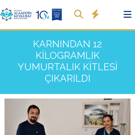
KARNINDAN 12
KİLOGRAMLIK
YUMURTALIK KİTLESİ
ÇIKARILDI