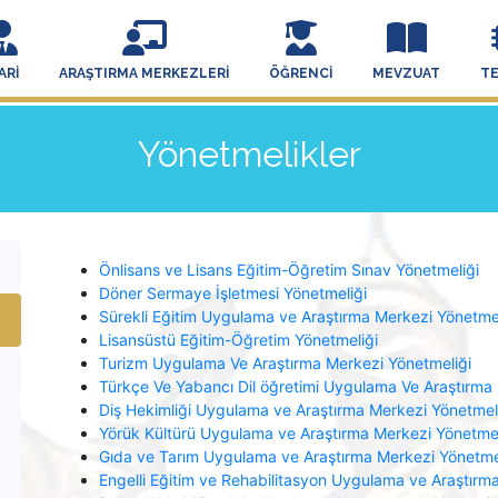
ARI
ARAŞTIRMA MERKEZLERI
ÖĞRENCI
MEVZUAT
T
Yönetmelikler
Önlisans ve Lisans Eğitim-Öğretim Sınav Yönetmeliği
Döner Sermaye İşletmesi Yönetmeliği
Sürekli Eğitim Uygulama ve Araştırma Merkezi Yönetmel
Lisansüstü Eğitim-Öğretim Yönetmeliği
Turizm Uygulama Ve Araştırma Merkezi Yönetmeliği
Türkçe Ve Yabancı Dil öğretimi Uygulama Ve Araştırma
Diş Hekimliği Uygulama ve Araştırma Merkezi Yönetmel
Yörük Kültürü Uygulama ve Araştırma Merkezi Yönetmel
Gıda ve Tarım Uygulama ve Araştırma Merkezi Yönetme
Engelli Eğitim ve Rehabilitasyon Uygulama ve Araştırm